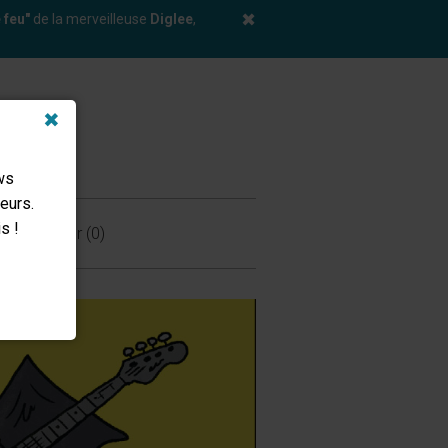
✖
 feu"
de la merveilleuse
Diglee
,
✖
ws
eurs.
s !
Mon panier (0)