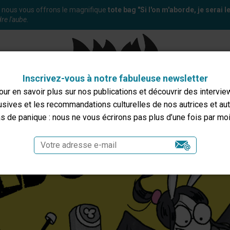
te, nous vous offrons le magnifique
tote bag "Si l'on m'aborde, je serai le
dre l'aube
.
Inscrivez-vous à notre fabuleuse newsletter
our en savoir plus sur nos publications et découvrir des intervie
usives et les recommandations culturelles de nos autrices et aut
s de panique : nous ne vous écrirons pas plus d’une fois par moi
sentation
Catalogue
Collections
Contacts