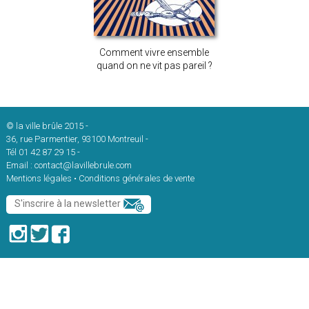
Comment vivre ensemble
quand on ne vit pas pareil ?
© la ville brûle 2015
-
36, rue Parmentier, 93100 Montreuil
-
Tél 01 42 87 29 15
-
Email :
contact@lavillebrule.com
Mentions légales
•
Conditions générales de vente