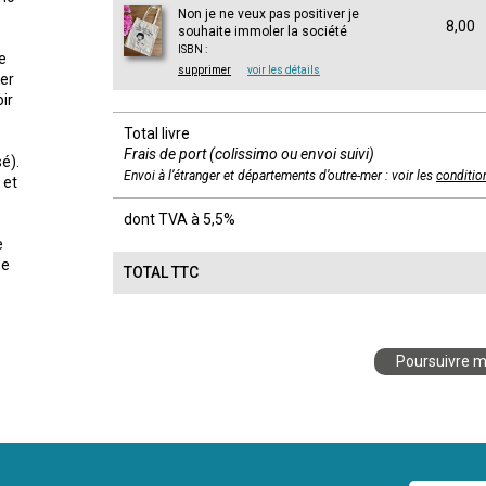
Non je ne veux pas positiver je
8,00
souhaite immoler la société
ISBN :
e
supprimer
voir les détails
ger
ir
Total livre
Frais de port (colissimo ou envoi suivi)
é).
Envoi à l’étranger et départements d’outre-mer : voir les
conditio
 et
e
dont TVA à 5,5%
e
de
TOTAL TTC
Poursuivre m