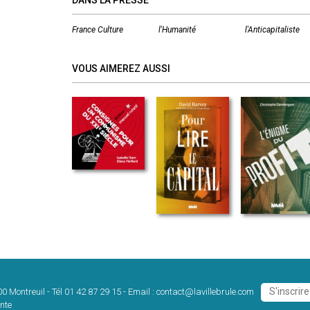
DANS LA PRESSE
France Culture
l'Humanité
l'Anticapitaliste
VOUS AIMEREZ AUSSI
00 Montreuil
-
Tél 01 42 87 29 15
-
Email :
contact@lavillebrule.com
nte