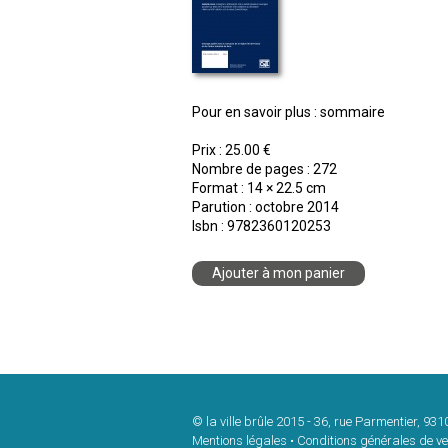
Pour en savoir plus : sommaire
Prix : 25.00 €
Nombre de pages : 272
Format : 14 × 22.5 cm
Parution : octobre 2014
Isbn : 9782360120253
Ajouter à mon panier
© la ville brûle 2015
-
36, rue Parmentier, 931
Mentions légales
•
Conditions générales de ve