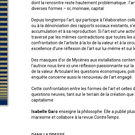
dont la rencontre reste hautement problématique : l'a
diverses formes – or, monnaie, capital.
Depuis longtemps l'art, qui participe à l'élaboration coll
ou à la dénonciation des rapports sociaux existants, s'e
accumulation et à sa reproduction. Si l'art est une activit
traversé par les mêmes contradictions que toutes les a
confrontation de l'artiste à la loi de la valeur et à la c
excellence d'une réflexion de l'art sur lui-même et sur
Des masques d'or de Mycènes aux installations contemp
l'autrice nous livre ici une réflexion passionnante sur l
de la valeur. Articulant les questions économiques, polit
enquête concerne aussi le renouveau de l'art engagé.
Cette confrontation entre les formes de l'art et celles 
questions neuves, tant sur le terrain de la création que
capitalisme.
Isabelle Garo
enseigne la philosophe. Elle a publié plu
marxisme et collabore à la revue
ContreTemps
.