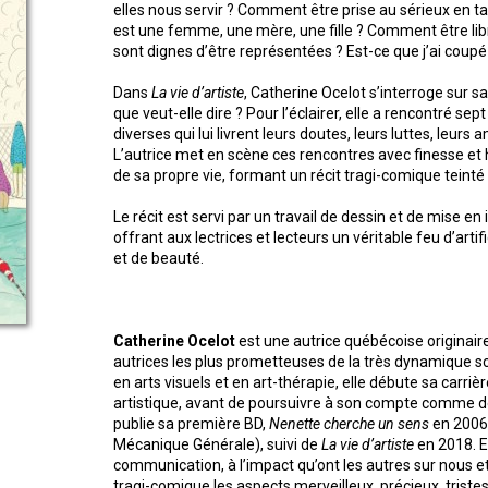
elles nous servir ? Comment être prise au sérieux en 
est une femme, une mère, une fille ? Comment être libr
sont dignes d’être représentées ? Est-ce que j’ai coupé 
Dans
La vie d’artiste
, Catherine Ocelot s’interroge sur sa
que veut-elle dire ? Pour l’éclairer, elle a rencontré se
diverses qui lui livrent leurs doutes, leurs luttes, leurs
L’autrice met en scène ces rencontres avec finesse et 
de sa propre vie, formant un récit tragi-comique teinté
Le récit est servi par un travail de dessin et de mise en
offrant aux lectrices et lecteurs un véritable feu d’arti
et de beauté.
Catherine Ocelot
est une autrice québécoise originaire
autrices les plus prometteuses de la très dynamique 
en arts visuels et en art-thérapie, elle débute sa carr
artistique, avant de poursuivre à son compte comme de
publie sa première BD,
Nenette cherche un sens
en 2006
Mécanique Générale), suivi de
La vie d’artiste
en 2018. E
communication, à l’impact qu’ont les autres sur nous 
tragi-comique les aspects merveilleux, précieux, triste