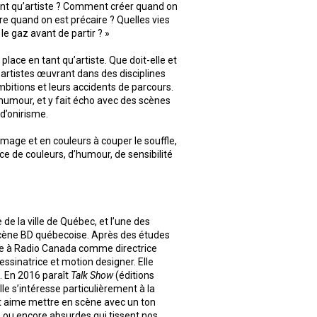
tant qu’artiste ? Comment créer quand on
e quand on est précaire ? Quelles vies
le gaz avant de partir ? »
 place en tant qu’artiste. Que doit-elle et
pt artistes œuvrant dans des disciplines
 ambitions et leurs accidents de parcours.
humour, et y fait écho avec des scènes
 d’onirisme.
 image et en couleurs à couper le souffle,
fice de couleurs, d’humour, de sensibilité
 de la ville de Québec, et l’une des
scène BD québecoise. Après des études
ière à Radio Canada comme directrice
ssinatrice et motion designer. Elle
. En 2016 paraît
Talk Show
(éditions
lle s’intéresse particulièrement à la
et aime mettre en scène avec un ton
s ou encore absurdes qui tissent nos